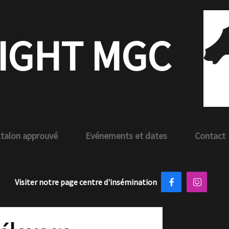
HT MGC
vé
Evénements et dates
Contact
otre page centre d'insémination

