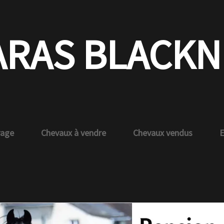
S BLACKNIG
hevaux à vendre
Chevaux vendus
Etalon approu
Visiter n